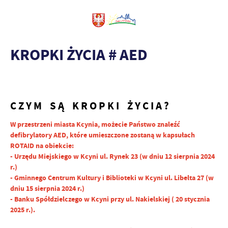
KROPKI ŻYCIA # AED
C Z Y M S Ą K R O P K I Ż Y C I A ?
W przestrzeni miasta Kcynia, możecie Państwo znaleźć
defibrylatory AED, które umieszczone zostaną w kapsułach
ROTAID na obiekcie:
- Urzędu Miejskiego w Kcyni ul. Rynek 23 (w dniu 12 sierpnia 2024
r.)
- Gminnego Centrum Kultury i Biblioteki w Kcyni ul. Libelta 27 (w
dniu 15 sierpnia 2024 r.)
- Banku Spółdzielczego w Kcyni przy ul. Nakielskiej ( 20 stycznia
2025 r.).