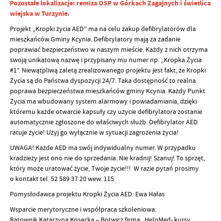
Pozostałe lokalizacje: remiza OSP w Górkach Zagajnych i świetlica
wiejska w Turzynie.
Projekt „Kropki życia AED” ma na celu zakup defibrylatorów dla
mieszkańców Gminy Kcynia. Defibrylatory mają za zadanie
poprawiać bezpieczeństwo w naszym mieście. Każdy z nich otrzyma
swoją unikatową nazwę i przypisany mu numer np. „Kropka Życia
#1”. Niewątpliwą zaletą zrealizowanego projektu jest fakt, że Kropki
Życia są do Państwa dyspozycji 24/7. Taka dostępność to realna
poprawa bezpieczeństwa mieszkańców gminy Kcynia. Każdy Punkt
Życia ma wbudowany system alarmowy i powiadamiania, dzięki
któremu każde otwarcie kapsuły czy użycie defibrylatora zostanie
automatycznie zgłoszone do właściwych służb.
Defibrylator AED
ratuje życie! Użyj go wyłącznie w sytuacji zagrożenia życia!
UWAGA! Każde AED ma swój indywidualny numer. W przypadku
kradzieży jest ono nie do sprzedania. Nie kradnij! Szanuj! To sprzęt,
który może uratować życie, Twoje życie!!!
W razie pytań prosimy
o kontakt tel. 52 589 37 20 wew. 115
Pomysłodawca projektu Kropki Życia AED:
Ewa Hałas
Wsparcie merytoryczne i współpraca szkoleniowa:
Ratownik Katarzyna Kosecka – Botwicz firma „HelpMed- kursy,