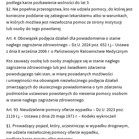
podlega karze pozbawienia wolności do lat 3.
§2. Nie popełnia przestępstwa, kto nie udziela pomocy, do której jest
konieczne poddanie się zabiegowi lekarskiemu albo w warunkach,
w których możliwa jest niezwłoczna pomoc ze strony instytucji
lub osoby do tego powołanej.
Art. 4. Obowiązek podjęcia działań dla powiadomienia o stanie
nagłego zagrożenia zdrowotnego – Dz.U. 2024 poz. 652 t.j.– Ustawa
z dnia 8 września 2006 r. o Państwowym Ratownictwie Medycznym
Kto zauważy osobę lub osoby znajdujące się w stanie nagłego
zagrożenia zdrowotnego lub jest świadkiem zdarzenia
powodującego taki stan, w miarę posiadanych możliwości
i umiejętności ma obowiązek niezwłocznego podjęcia działań
zmierzających do skutecznego powiadomienia o tym zdarzeniu
podmiotów ustawowo powołanych do niesienia pomocy osobom
w stanie nagłego zagrożenia zdrowotnego.
Art. 93. Nieudzielenie pomocy ofierze wypadku – Dz.U. 2023 poz.
2119 t.j. – Ustawa z dnia 20 maja 1971 r. – Kodeks wykroczeń
§1. Prowadzący pojazd, który, uczestnicząc w wypadku drogowym,
nie udziela niezwłocznej pomocy ofierze wypadku,
podlega karze aresztu albo grzywny.