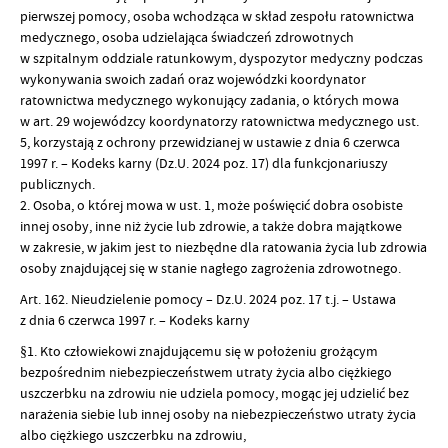
pierwszej pomocy, osoba wchodząca w skład zespołu ratownictwa
medycznego, osoba udzielająca świadczeń zdrowotnych
w szpitalnym oddziale ratunkowym, dyspozytor medyczny podczas
wykonywania swoich zadań oraz wojewódzki koordynator
ratownictwa medycznego wykonujący zadania, o których mowa
w art. 29 wojewódzcy koordynatorzy ratownictwa medycznego ust.
5, korzystają z ochrony przewidzianej w ustawie z dnia 6 czerwca
1997 r. – Kodeks karny (Dz.U. 2024 poz. 17) dla funkcjonariuszy
publicznych.
2. Osoba, o której mowa w ust. 1, może poświęcić dobra osobiste
innej osoby, inne niż życie lub zdrowie, a także dobra majątkowe
w zakresie, w jakim jest to niezbędne dla ratowania życia lub zdrowia
osoby znajdującej się w stanie nagłego zagrożenia zdrowotnego.
Art. 162. Nieudzielenie pomocy – Dz.U. 2024 poz. 17 t.j. – Ustawa
z dnia 6 czerwca 1997 r. – Kodeks karny
§1. Kto człowiekowi znajdującemu się w położeniu grożącym
bezpośrednim niebezpieczeństwem utraty życia albo ciężkiego
uszczerbku na zdrowiu nie udziela pomocy, mogąc jej udzielić bez
narażenia siebie lub innej osoby na niebezpieczeństwo utraty życia
albo ciężkiego uszczerbku na zdrowiu,