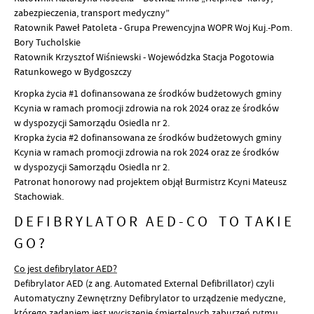
zabezpieczenia, transport medyczny”
Ratownik Paweł Patoleta - Grupa Prewencyjna WOPR Woj Kuj.-Pom.
Bory Tucholskie
Ratownik Krzysztof Wiśniewski - Wojewódzka Stacja Pogotowia
Ratunkowego w Bydgoszczy
Kropka życia #1 dofinansowana ze środków budżetowych gminy
Kcynia w ramach promocji zdrowia na rok 2024 oraz ze środków
w dyspozycji Samorządu Osiedla nr 2.
Kropka życia #2 dofinansowana ze środków budżetowych gminy
Kcynia w ramach promocji zdrowia na rok 2024 oraz ze środków
w dyspozycji Samorządu Osiedla nr 2.
Patronat honorowy nad projektem objął Burmistrz Kcyni Mateusz
Stachowiak.
D E F I B R Y L A T O R A E D - C O T O T A K I E
G O ?
Co jest defibrylator AED?
Defibrylator AED (z ang. Automated External Defibrillator) czyli
Automatyczny Zewnętrzny Defibrylator to urządzenie medyczne,
którego zadaniem jest wyciszenie śmiertelnych zaburzeń rytmu