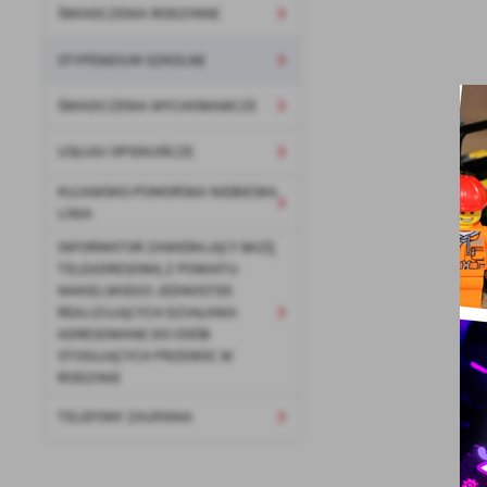
ŚWIADCZENIA RODZINNE
STYPENDIUM SZKOLNE
ŚWIADCZENIA WYCHOWAWCZE
USŁUGI OPIEKUŃCZE
KUJAWSKO-POMORSKA NIEBIESKA
LINIA
U
INFORMATOR ZAWIERAJĄCY BAZĘ
TELEADRESOWĄ Z POWIATU
NAKIELSKIEGO JEDNOSTEK
Sz
REALIZUJĄCYCH DZIAŁANIA
ws
ADRESOWANE DO OSÓB
STOSUJĄCYCH PRZEMOC W
RODZINIE
N
Ni
TELEFONY ZAUFANIA
um
Pl
Wi
Tw
co