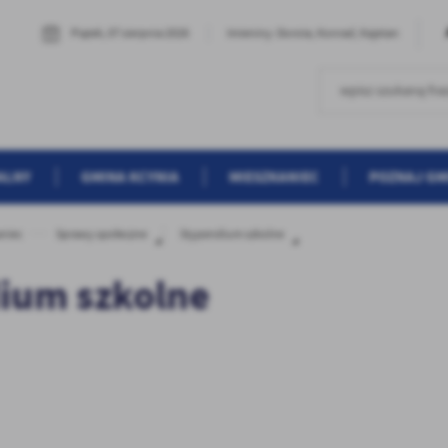
Piątek, 07 sierpnia 2026
Imieniny: Dorota, Konrad, Kajetan
ALNY
GMINA KCYNIA
MIESZKANIEC
POZNAJ GM
niec
Sprawy społeczne
Stypendium szkolne
ium szkolne