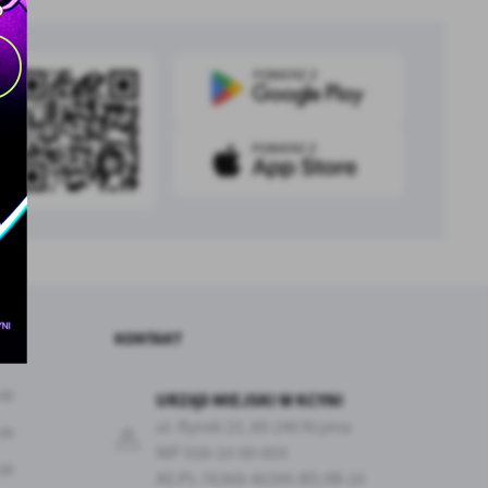
z
ci
.
a
KONTAKT
:00
URZĄD MIEJSKI W KCYNI
ul. Rynek 23, 89-240 Kcynia
:00
w
NIP 558-10-00-859
:00
AE:PL-76368-46395-BSJIB-10