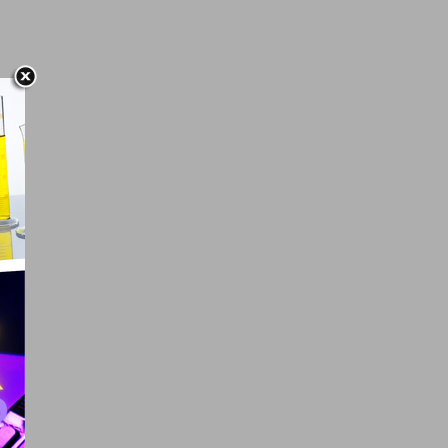
a
kom