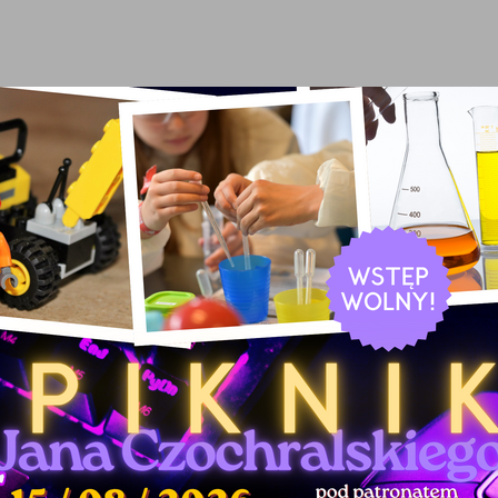
stawienia
anujemy Twoją prywatność. Możesz zmienić ustawienia cookies lub zaakceptować je
zystkie. W dowolnym momencie możesz dokonać zmiany swoich ustawień.
iezbędne
ezbędne pliki cookies służą do prawidłowego funkcjonowania strony internetowej i
ożliwiają Ci komfortowe korzystanie z oferowanych przez nas usług.
iki cookies odpowiadają na podejmowane przez Ciebie działania w celu m.in. dostosowani
ęcej
oich ustawień preferencji prywatności, logowania czy wypełniania formularzy. Dzięki pli
okies strona, z której korzystasz, może działać bez zakłóceń.