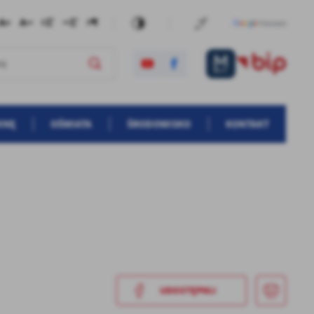
INĘ
OŚWIATA
ŚRODOWISKO
KONTAKT
UDOSTĘPNIJ