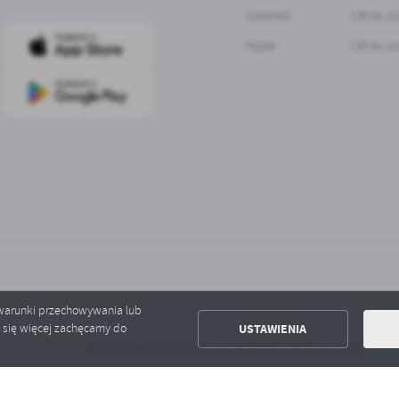
Czwartek
7:00 do 15
Piątek
7:00 do 14
ć warunki przechowywania lub
USTAWIENIA
ć się więcej zachęcamy do
Sprawdź jakość powietrza BUDYNEK MGOPS w Kcyni