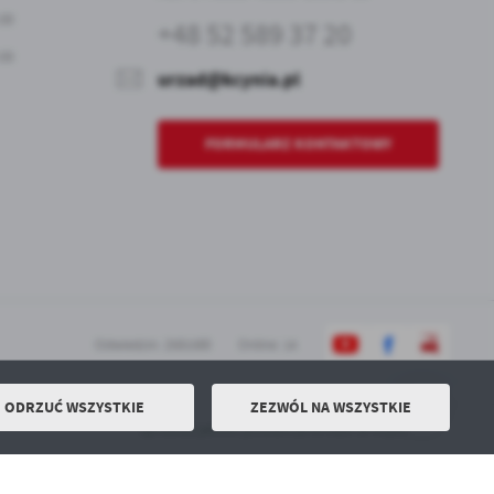
:00
+48 52 589 37 20
:00
urzad@kcynia.pl
FORMULARZ KONTAKTOWY
Odwiedzin: 2581580
Online: 14
ODRZUĆ WSZYSTKIE
ZEZWÓL NA WSZYSTKIE
Powered by
2ClickPortal® - Portale nowej generacji
Sprawdź jakość powietrza RYNEK w Kcyni