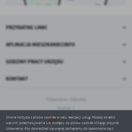
PRZYDATNE LINKI
APLIKACJA MIESZKANIECINFO
GODZINY PRACY URZĘDU
KONTAKT
Odwiedzin: 2581066
Online: 1
Strona korzysta z plików cookies w celu realizacji usług. Możesz określić
warunki przechowywania lub dostępu do plików cookies klikając przycisk
Ustawienia. Aby dowiedzieć się więcej zachęcamy do zapoznania się z