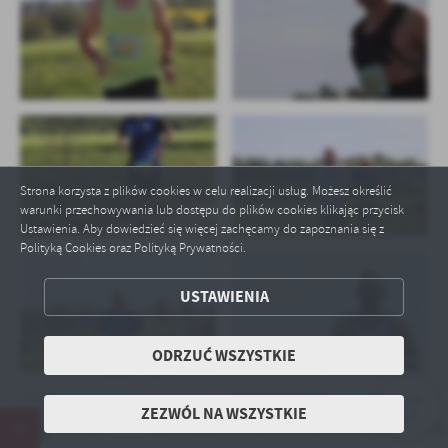
ZAPISZ WYBRANE
Strona korzysta z plików cookies w celu realizacji usług. Możesz określić
warunki przechowywania lub dostępu do plików cookies klikając przycisk
ODRZUĆ WSZYSTKIE
Ustawienia. Aby dowiedzieć się więcej zachęcamy do zapoznania się z
Polityką Cookies oraz Polityką Prywatności.
ZEZWÓL NA WSZYSTKIE
USTAWIENIA
ODRZUĆ WSZYSTKIE
ZEZWÓL NA WSZYSTKIE
ożnego w Kcyni
Sprawdź jakość powietrza BUDYNEK MGOPS w