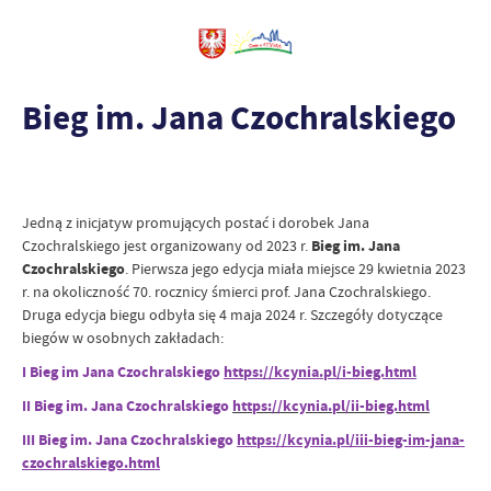
Bieg im. Jana Czochralskiego
Jedną z inicjatyw promujących postać i dorobek Jana
Czochralskiego jest organizowany od 2023 r.
Bieg im. Jana
Czochralskiego
. Pierwsza jego edycja miała miejsce 29 kwietnia 2023
r. na okoliczność 70. rocznicy śmierci prof. Jana Czochralskiego.
Druga edycja biegu odbyła się 4 maja 2024 r. Szczegóły dotyczące
biegów w osobnych zakładach:
I Bieg im Jana Czochralskiego
https://kcynia.pl/i-bieg.html
II Bieg im. Jana Czochralskiego
https://kcynia.pl/ii-bieg.html
III Bieg im. Jana Czochralskiego
https://kcynia.pl/iii-bieg-im-jana-
czochralskiego.html