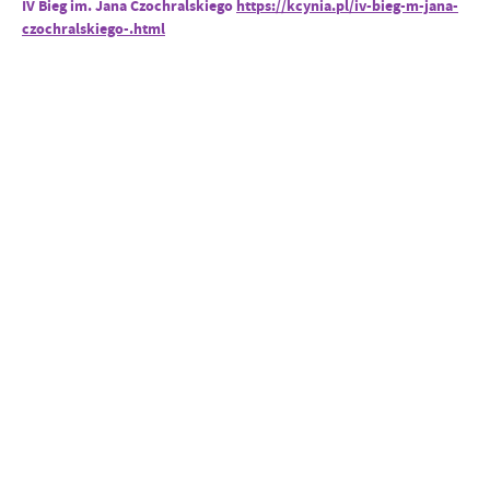
IV Bieg im. Jana Czochralskiego
https://kcynia.pl/iv-bieg-m-jana-
czochralskiego-.html