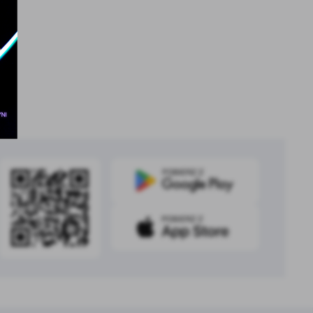
.
a
w