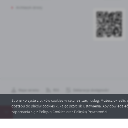
Archiwum strony
Mapa serwisu
RSS
Deklaracja dostępności
Strona korzysta z plików cookies w celu realizacji usług. Możesz określi
dostępu do plików cookies klikając przycisk Ustawienia. Aby dowiedzie
Copyright by kcynia.pl
zapoznania się z Polityką Cookies oraz Polityką Prywatności.
Sprawdź jakość powietrza ul. Pobożnego w Kcyni