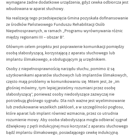
wymagane żadne dodatkowe urządzenia, gdyż cewka odbiorcza jest
wbudowana w aparat słuchowy.
Na realizację tego przedsięwzięcia Gmina pozyskała dofinansowanie
ze środków Państwowego Funduszu Rehabilitacji Osób
Niepełnosprawnych, w ramach „Programu wyrównywania różnic
między regionami III – obszar B”.
Głównym celem projektu jest poprawienie komunikacji pomiędzy
osobą słabosłyszącą, korzystającą z aparatu słuchowego lub
implantu ślimakowego, a obsługującym ją urzędnikiem.
Osoby z niepełnosprawnością narządu słuchu, pomimo iż są
użytkownikami aparatów słuchowych lub implantów ślimakowych,
często mają problemy w komunikowaniu się. Mitem jest, że „im
głośniej mówimy, tym lepiej jesteśmy rozumiani przez osobę
słabosłyszącą”, ponieważ osoby niedosłyszące zazwyczaj nie
potrzebują głośnego sygnału. Dla nich ważne jest wyeliminowanie
lub zredukowanie wszelkich zakłóceń, a w szczególności pogłosu,
które aparat lub implant również wzmacnia, przez co utrudnia
rozumienie mowy. Aby osoba słabosłysząca mogła odbierać sygnał
dźwiękowy z pętli indukcyjnej musi korzystać z aparatu słuchowego
bądź implantu ślimakowego, posiadającego cewkę indukcyjną.