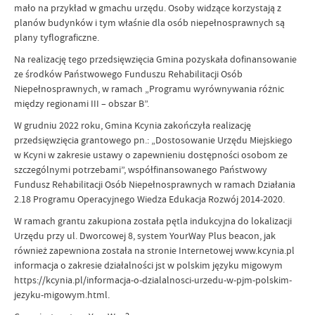
mało na przykład w gmachu urzędu. Osoby widzące korzystają z
planów budynków i tym właśnie dla osób niepełnosprawnych są
plany tyflograficzne.
Na realizację tego przedsięwzięcia Gmina pozyskała dofinansowanie
ze środków Państwowego Funduszu Rehabilitacji Osób
Niepełnosprawnych, w ramach „Programu wyrównywania różnic
między regionami III – obszar B”.
W grudniu 2022 roku, Gmina Kcynia zakończyła realizację
przedsięwzięcia grantowego pn.: „Dostosowanie Urzędu Miejskiego
w Kcyni w zakresie ustawy o zapewnieniu dostępności osobom ze
szczególnymi potrzebami”, współfinansowanego Państwowy
Fundusz Rehabilitacji Osób Niepełnosprawnych w ramach Działania
2.18 Programu Operacyjnego Wiedza Edukacja Rozwój 2014-2020.
W ramach grantu zakupiona została pętla indukcyjna do lokalizacji
Urzędu przy ul. Dworcowej 8, system YourWay Plus beacon, jak
również zapewniona została na stronie Internetowej www.kcynia.pl
informacja o zakresie działalności jst w polskim języku migowym
https://kcynia.pl/informacja-o-dzialalnosci-urzedu-w-pjm-polskim-
jezyku-migowym.html.