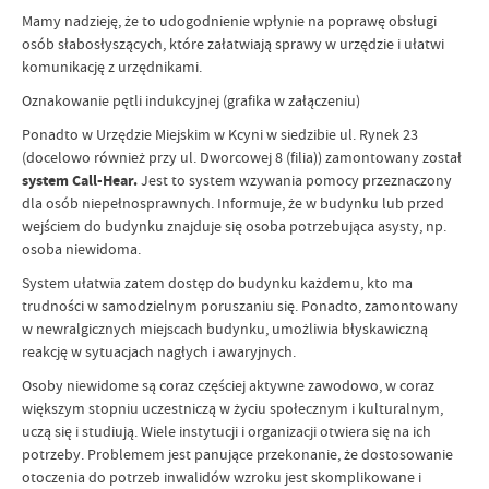
Mamy nadzieję, że to udogodnienie wpłynie na poprawę obsługi
osób słabosłyszących, które załatwiają sprawy w urzędzie i ułatwi
komunikację z urzędnikami.
Oznakowanie pętli indukcyjnej (grafika w załączeniu)
Ponadto w Urzędzie Miejskim w Kcyni w siedzibie ul. Rynek 23
(docelowo również przy ul. Dworcowej 8 (filia)) zamontowany został
system Call-Hear.
Jest to system wzywania pomocy przeznaczony
dla osób niepełnosprawnych. Informuje, że w budynku lub przed
wejściem do budynku znajduje się osoba potrzebująca asysty, np.
osoba niewidoma.
System ułatwia zatem dostęp do budynku każdemu, kto ma
trudności w samodzielnym poruszaniu się. Ponadto, zamontowany
w newralgicznych miejscach budynku, umożliwia błyskawiczną
reakcję w sytuacjach nagłych i awaryjnych.
Osoby niewidome są coraz częściej aktywne zawodowo, w coraz
większym stopniu uczestniczą w życiu społecznym i kulturalnym,
uczą się i studiują. Wiele instytucji i organizacji otwiera się na ich
potrzeby. Problemem jest panujące przekonanie, że dostosowanie
otoczenia do potrzeb inwalidów wzroku jest skomplikowane i