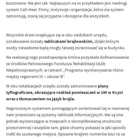
kosztowne. Nie jest tak. Najlepszym na to przykładem jest niedrogi
system Call-Hear. Firmy, instytucje i organizacje, które ów system
zamontują, staną się przyjazne i dostępne dla wszystkich.
Wszystkie drzwi znajdujące się w obu siedzibach urzędu,
oznakowane zostały
tabliczkami brajlowskimi,
dzięki którym
osoby niewidome będą mogły łatwiej zorientować się w budynku.
Na realizację tego przedsięwzięcia Gmina pozyskała dofinansowanie
ze środków Państwowego Funduszu Rehabilitacji Osób
Niepełnosprawnych, w ramach „Programu wyrównywania różnic
między regionami III – obszar B”.
W obu lokalizacjach urzędu zostały zamontowane
plany
tyflograficzne, obrazujące rozkład pomieszczeń w UM w Kcyni
wraz z tłumaczeniem na język brajla.
Najprostszym systemem pomagającym zorientować się w nieznanej
nam przestrzeni są systemy tabliczek informacyjnych. Nie są one
jednak wystarczające w miejscach o skomplikowanej strukturze
przestrzennej i wszędzie tam, gdzie chcemy pokazać w jaki sposób
trafić do szukanego miejsca. Opisanie brajlem numerów biur to za