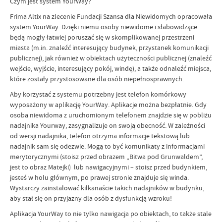
Czym jest system YourWay?
Frima Altix na zlecenie Fundacji Szansa dla Niewidomych opracowała
system YourWay. Dzięki niemu osoby niewidome i słabowidzące
będą mogły łatwiej poruszać się w skomplikowanej przestrzeni
miasta (m.in. znaleźć interesujący budynek, przystanek komunikacji
publicznej), jak również w obiektach użyteczności publicznej (znaleźć
wejście, wyjście, interesujący pokój, windę), a także odnaleźć miejsca,
które zostały przystosowane dla osób niepełnosprawnych.
Aby korzystać z systemu potrzebny jest telefon komórkowy
wyposażony w aplikację YourWay. Aplikacje można bezpłatnie. Gdy
osoba niewidoma z uruchomionym telefonem znajdzie się w pobliżu
nadajnika Yourway, zasygnalizuje on swoją obecność. W zależności
od wersji nadajnika, telefon otrzyma informacje tekstową lub
nadajnik sam się odezwie. Mogą to być komunikaty z informacjami
merytorycznymi (stoisz przed obrazem „Bitwa pod Grunwaldem”,
jest to obraz Matejki) lub nawigacyjnymi – stoisz przed budynkiem,
jesteś w holu głównym, po prawej stronie znajduje się winda.
Wystarczy zainstalować kilkanaście takich nadajników w budynku,
aby stał się on przyjazny dla osób z dysfunkcją wzroku!
Aplikacja YourWay to nie tylko nawigacja po obiektach, to także stale