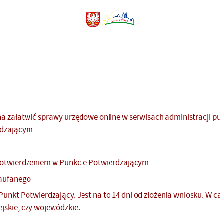
żna załatwić sprawy urzędowe online w serwisach administracji p
erdzającym
 potwierdzeniem w Punkcie Potwierdzającym
Zaufanego
Punkt Potwierdzający. Jest na to 14 dni od złożenia wniosku. W c
ejskie, czy wojewódzkie.