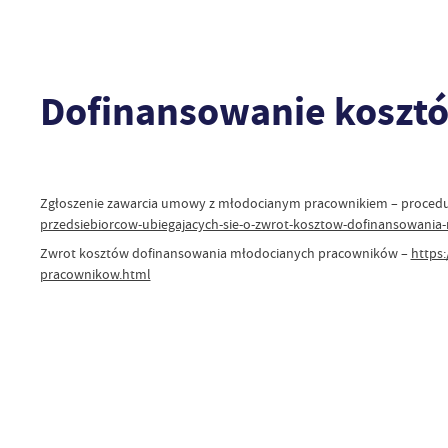
Dofinansowanie koszt
Zgłoszenie zawarcia umowy z młodocianym pracownikiem – procedu
przedsiebiorcow-ubiegajacych-sie-o-zwrot-kosztow-dofinansowani
Zwrot kosztów dofinansowania młodocianych pracowników –
https
pracownikow.html