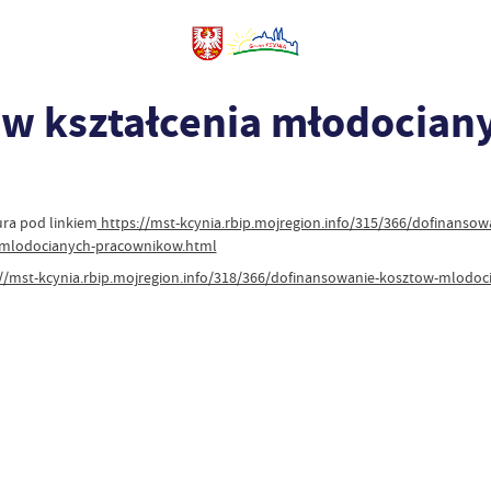
ów kształcenia młodocia
ra pod linkiem
https://mst-kcynia.rbip.mojregion.info/315/366/dofinanso
a-mlodocianych-pracownikow.html
://mst-kcynia.rbip.mojregion.info/318/366/dofinansowanie-kosztow-mlod