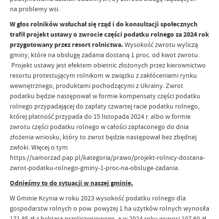
na problemy wsi.
W głos rolników wsłuchał się rząd i do konsultacji społecznych
trafił projekt ustawy o zwrocie części podatku rolnego za 2024 rok
przygotowany przez resort rolnictwa.
Wysokość zwrotu wyliczą
gminy, które na obsługę zadania dostaną 1 proc. od kwot zwrotu.
Projekt ustawy jest efektem obietnic złożonych przez kierownictwo
resortu protestującym rolnikom w związku z zakłóceniami rynku
wewnętrznego, produktami pochodzącymi z Ukrainy. Zwrot
podatku będzie następował w formie kompensaty części podatku
rolnego przypadającej do zapłaty czwartej racie podatku rolnego,
której płatność przypada do 15 listopada 2024 r. albo w formie
zwrotu części podatku rolnego w całości zapłaconego do dnia
złożenia wniosku, który to zwrot będzie następował bez zbędnej
zwłoki. Więcej o tym
https://samorzad.pap.pl/kategoria/prawo/projekt-rolnicy-dostana-
zwrot-podatku-rolnego-gminy-1-proc-na-obsluge-zadania.
Odnieśmy to do sytuacji w naszej gminie.
W Gminie Kcynia w roku 2023 wysokość podatku rolnego dla
gospodarstw rolnych o pow. powyżej 1 ha użytków rolnych wynosiła
171,85 zł z hektara przeliczeniowego, a w 2024 roku wynosi 197,60 zł.