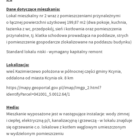
Dane dotyczące mieszkania:
Lokal mieszkalny nr 2 wraz z pomieszczeniami przynależnymi
o łącznej powierzchni użytkowej 199,87 m2 (dwa pokoje, kuchnia,
łazienka z wc, przedpokój, sień i kotłownia oraz pomieszczenia
przynależne, tj. klatka schodowa prowadząca na poddasze, strych
i pomieszczenie gospodarcze zlokalizowane na poddaszu budynku)
Standard lokalu niski - wymagany kapitalny remont
Lokalizacja:
wieś Kazimierzewo położona w północnej części gminy Kcynia,
oddalona od miasta Kcynia ok. 8 km
https://mapy.geoportal.gov.pl/imap/Imgp_2.html?
identifyParcel=041001_5.0012.64/1
Media:
Mieszkanie wyposażone jest w następujące instalacje: wody zimnej
i ciepłej, elektryczną p/t, kanalizacyjną i grzewczą - w lokalu znajduje
się ogrzewanie c.o. lokalowe z kotłem węglowym umieszczonym
w wydzielonym pomieszczeniu