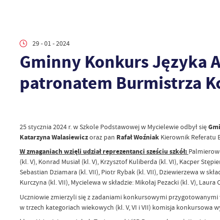
29 - 01 - 2024
Gminny Konkurs Języka An
patronatem Burmistrza K
25 stycznia 2024 r. w Szkole Podstawowej w Mycielewie odbył się
Gmi
Katarzyna Walasiewicz
oraz pan
Rafał Woźniak
Kierownik Referatu E
W zmaganiach wzięli udział reprezentanci sześciu szkół:
Palmierowo 
(kl. V), Konrad Musiał (kl. V), Krzysztof Kuliberda (kl. VI), Kacper Stępie
Sebastian Dziamara (kl. VII), Piotr Rybak (kl. VII), Dziewierzewa w skł
Kurczyna (kl. VII), Mycielewa w składzie: Mikołaj Pezacki (kl. V), Laura Ch
Uczniowie zmierzyli się z zadaniami konkursowymi przygotowanymi
w trzech kategoriach wiekowych (kl. V, VI i VII) komisja konkursowa 