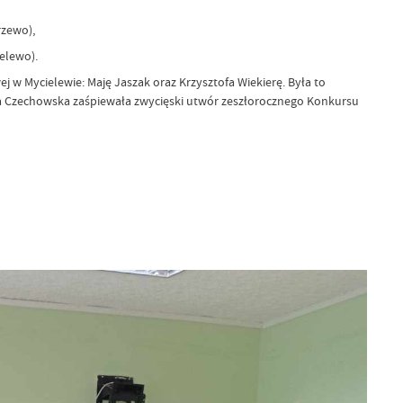
rzewo),
ielewo).
 w Mycielewie: Maję Jaszak oraz Krzysztofa Wiekierę. Była to
lia Czechowska zaśpiewała zwycięski utwór zeszłorocznego Konkursu