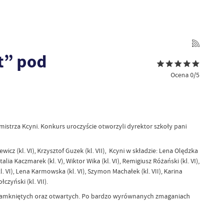
t” pod
Ocena 0/5
strza Kcyni. Konkurs uroczyście otworzyli dyrektor szkoły pani
wicz (kl. VI), Krzysztof Guzek (kl. VII), Kcyni w składzie: Lena Olędzka
atalia Kaczmarek (kl. V), Wiktor Wika (kl. VI), Remigiusz Różański (kl. VI),
l. VI), Lena Karmowska (kl. VI), Szymon Machałek (kl. VII), Karina
czyński (kl. VII).
 zamkniętych oraz otwartych. Po bardzo wyrównanych zmaganiach