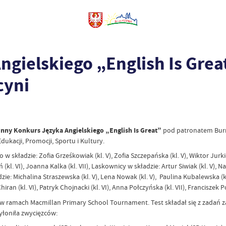
gielskiego „English Is Grea
cyni
nny Konkurs Języka Angielskiego „English Is Great”
pod patronatem Burmi
dukacji, Promocji, Sportu i Kultury.
w składzie: Zofia Grześkowiak (kl. V), Zofia Szczepańska (kl. V), Wiktor Jurkie
ń (kl. VI), Joanna Kalka (kl. VII), Laskownicy w składzie: Artur Siwiak (kl. V), N
adzie: Michalina Straszewska (kl. V), Lena Nowak (kl. V), Paulina Kubalewska (k
iran (kl. VI), Patryk Chojnacki (kl. VI), Anna Połczyńska (kl. VII), Franciszek Poł
 w ramach Macmillan Primary School Tournament. Test składał się z zadań
wyłoniła zwycięzców: