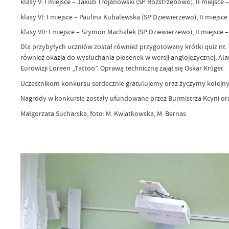
klasy V: I miejsce – Jakub Trojanowski (SP Rozstrzębowo), II miejsce 
klasy VI: I miejsce – Paulina Kubalewska (SP Dziewierzewo), II miejsc
klasy VII: I miejsce – Szymon Machałek (SP Dziewierzewo), II miejsce 
Dla przybyłych uczniów został również przygotowany krótki quiz nt. 
również okazja do wysłuchania piosenek w wersji anglojęzycznej, Al
Eurowizji Loreen „Tattoo”. Oprawą techniczną zajął się Oskar Krüger.
Uczestnikom konkursu serdecznie gratulujemy oraz życzymy kolejn
Nagrody w konkursie zostały ufundowane przez Burmistrza Kcyni o
Małgorzata Sucharska, foto: M. Kwiatkowska, M. Bernas