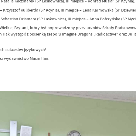
– Natalia Kaczmarek (SP Laskownica), III miejsce – Konrad Musiał (SP Kcynia),
e – Krzysztof Kuliberda (SP Kcynia), III miejsce – Lena Karmowska (SP Dziewie
– Sebastian Dziamara (SP Laskownica), III miejsce – Anna Połczyńska (SP Myc
Wielkiej Brytanii, który był poprowadzony przez uczniów Szkoły Podstawowej
an Hak wystąpił z piosenką zespołu Imagine Dragons „Radioactive” oraz Ju
ych sukcesów językowych!
raz wydawnictwo Macmillan.